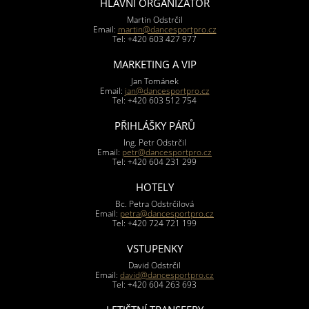
HLAVNÍ ORGANIZÁTOR
Martin Odstrčil
Email:
martin@dancesportpro.cz
Tel: +420 603 427 977
MARKETING A VIP
Jan Tománek
Email:
jan@dancesportpro.cz
Tel: +420 603 512 754
PŘIHLÁŠKY PÁRŮ
Ing. Petr Odstrčil
Email:
petr@dancesportpro.cz
Tel: +420 604 231 299
HOTELY
Bc. Petra Odstrčilová
Email:
petra@dancesportpro.cz
Tel: +420 724 721 199
VSTUPENKY
David Odstrčil
Email:
david@dancesportpro.cz
Tel: +420 604 263 693