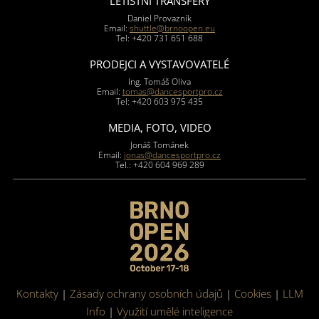
LETIŠTNÍ TRANSFERY
Daniel Provazník
Email:
shuttle@brnoopen.eu
Tel: +420 731 651 688
PRODEJCI A VYSTAVOVATELÉ
Ing. Tomáš Oliva
Email:
tomas@dancesportpro.cz
Tel: +420 603 975 435
MEDIA, FOTO, VIDEO
Jonáš Tománek
Email:
jonas@dancesportpro.cz
Tel.: +420 604 969 289
Kontakty
|
Zásady ochrany osobních údajů
|
Cookies
|
LLM
Info
|
Využití umělé inteligence