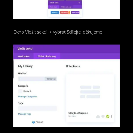
Okno Vložit sekci -> vybrat Sdílejte, děkujeme