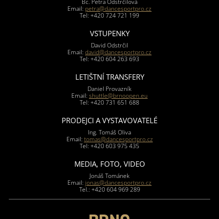
Bc. Petra Odstrčilová
Email:
petra@dancesportpro.cz
Tel: +420 724 721 199
VSTUPENKY
David Odstrčil
Email:
david@dancesportpro.cz
Tel: +420 604 263 693
LETIŠTNÍ TRANSFERY
Daniel Provazník
Email:
shuttle@brnoopen.eu
Tel: +420 731 651 688
PRODEJCI A VYSTAVOVATELÉ
Ing. Tomáš Oliva
Email:
tomas@dancesportpro.cz
Tel: +420 603 975 435
MEDIA, FOTO, VIDEO
Jonáš Tománek
Email:
jonas@dancesportpro.cz
Tel.: +420 604 969 289