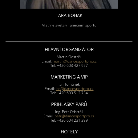
TARA BOHAK
Mistrně světa v Tanečním sportu
HLAVNÍ ORGANIZÁTOR
Martin Odstrčil
Email:
martin@dancesportpro.cz
Tel: +420 603 427 977
MARKETING A VIP
Jan Tománek
Email:
jan@dancesportpro.cz
Tel: +420 603 512 754
PŘIHLÁŠKY PÁRŮ
Ing. Petr Odstrčil
Email:
petr@dancesportpro.cz
Tel: +420 604 231 299
HOTELY