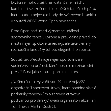
Diváci se mohou těšit na roztančené mládí v
kombinaci se zkušeností dospělých tanečních párů,
které budou bojovat o body do světového branklistu
v soutěži WDSF World Open new series
Brno Open patří mezi významné události
sportovního tance v Evropě a pravidelně přivádí do
města nejen špičkové tanečníky, ale také trenéry,
rozhodčí a fanoušky tohoto elegantního sportu.
Soutěž tak představuje nejen sportovní, ale i
společenskou událost, která posiluje mezinárodní
prestiž Brna jako centra sportu a kultury.
„Naším cílem je vytvořit soutěž na té nejvyšší
organizační i sportovní úrovni, která nabídne skvělé
podmínky tanečníkům a zároveň atraktivní
podívanou pro diváky,“ uvádí organizátoři akce. Jan
Tománek a Martin Odstrčil.