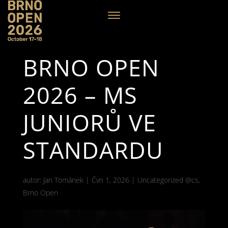
BRNO OPEN
2026 – MS
JUNIORŮ VE
STANDARDU
autor:
Jan Tománek
|
Čvn 1, 2026
|
Uncategorized @cs
,
Brno Open