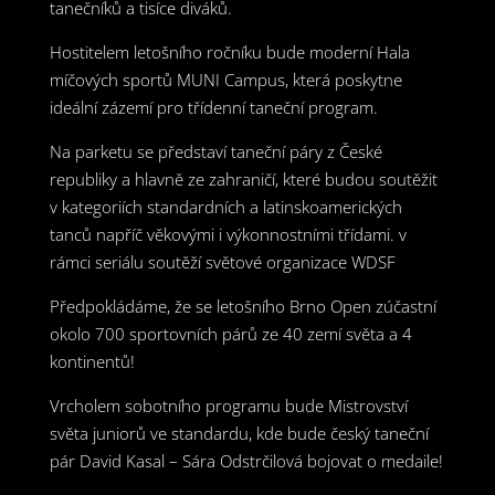
tanečníků a tisíce diváků.
Hostitelem letošního ročníku bude moderní Hala
míčových sportů MUNI Campus, která poskytne
ideální zázemí pro třídenní taneční program.
Na parketu se představí taneční páry z České
republiky a hlavně ze zahraničí, které budou soutěžit
v kategoriích standardních a latinskoamerických
tanců napříč věkovými i výkonnostními třídami. v
rámci seriálu soutěží světové organizace WDSF
Předpokládáme, že se letošního Brno Open zúčastní
okolo 700 sportovních párů ze 40 zemí světa a 4
kontinentů!
Vrcholem sobotního programu bude Mistrovství
světa juniorů ve standardu, kde bude český taneční
pár David Kasal – Sára Odstrčilová bojovat o medaile!