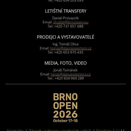
Tel: +420 604 263 693
LETIŠTNÍ TRANSFERY
Daniel Provazník
Email:
shuttle@brnoopen.eu
Tel: +420 731 651 688
PRODEJCI A VYSTAVOVATELÉ
Ing. Tomáš Oliva
Email:
tomas@dancesportpro.cz
Tel: +420 603 975 435
MEDIA, FOTO, VIDEO
Jonáš Tománek
Email:
jonas@dancesportpro.cz
Tel.: +420 604 969 289
Kontakty
|
Zásady ochrany osobních údajů
|
Cookies
|
LLM