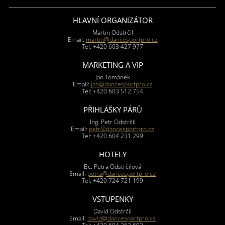
HLAVNÍ ORGANIZÁTOR
Martin Odstrčil
Email:
martin@dancesportpro.cz
Tel: +420 603 427 977
MARKETING A VIP
Jan Tománek
Email:
jan@dancesportpro.cz
Tel: +420 603 512 754
PŘIHLÁŠKY PÁRŮ
Ing. Petr Odstrčil
Email:
petr@dancesportpro.cz
Tel: +420 604 231 299
HOTELY
Bc. Petra Odstrčilová
Email:
petra@dancesportpro.cz
Tel: +420 724 721 199
VSTUPENKY
David Odstrčil
Email:
david@dancesportpro.cz