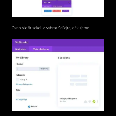
Okno Vložit sekci -> vybrat Sdílejte, děkujeme