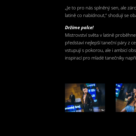
„Je to pro nás splněný sen, ale zá
latině co nabídnout,“ shodují se ob
Držíme palce!
Mistrovství světa v latině proběhn
představí nejlepší taneční páry z 
vstupují s pokorou, ale i ambicí obs
inspirací pro mladé tanečníky napří