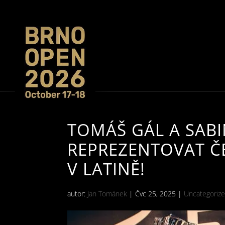
TOMÁŠ GÁL A SAB
REPREZENTOVAT Č
V LATINĚ!
autor:
Jan Tománek
|
Čvc 25, 2025
|
Uncategoriz