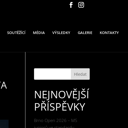
SOUTĚŽÍCÍ
MÉDIA
VÝSLEDKY
GALERIE
KONTAKTY
Hledat
TA
NEJNOVĚJŠÍ
PŘÍSPĚVKY
Brno Open 2026 – MS
juniorů ve standardu