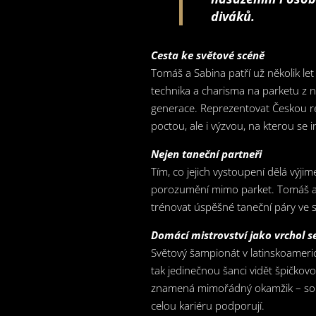
diváků.
Cesta ke světové scéně
Tomáš a Sabina patří už několik let 
technika a charisma na parketu z n
generace. Reprezentovat Českou re
poctou, ale i výzvou, na kterou se i
Nejen taneční partneři
Tím, co jejich vystoupení dělá výjim
porozumění mimo parket. Tomáš a S
trénovat úspěšné taneční páry ve
Domácí mistrovství jako vrchol s
Světový šampionát v latinskoameri
tak jedinečnou šanci vidět špičko
znamená mimořádný okamžik – soutě
celou kariéru podporují.