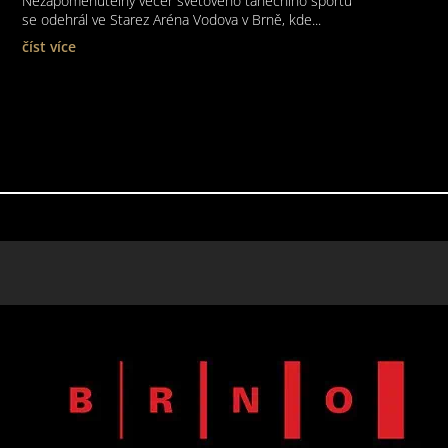
Nezapomenutelný večer světového tanečního sportu
se odehrál ve Starez Aréna Vodova v Brně, kde...
číst více