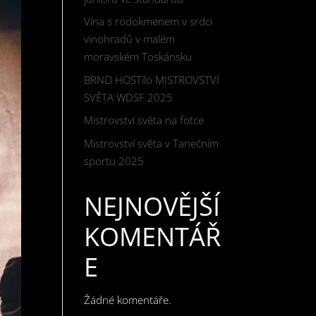
Vína s rodokmenem v srdci
vinohradů v malém
moravském Toskánsku
BRNO HOSTilo MISTROVSTVÍ
SVĚTA WDSF 2025
Mistrovství světa na fotce
Mistrovství světa v Tanečním
sportu 2025
NEJNOVĚJŠÍ
KOMENTÁŘ
E
Žádné komentáře.