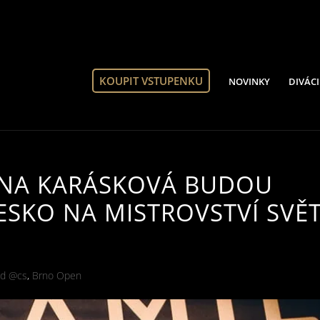
KOUPIT VSTUPENKU
NOVINKY
DIVÁCI
INA KARÁSKOVÁ BUDOU
ESKO NA MISTROVSTVÍ SVĚ
ed @cs
,
Brno Open