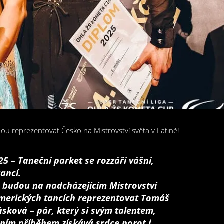
u reprezentovat Česko na Mistrovství světa v Latině!
025 – Taneční parket se rozzáří vášní,
gancí.
 budou na nadcházejícím Mistrovství
amerických tancích reprezentovat Tomáš
sková – pár, který si svým talentem,
ním příběhem získává srdce porot i