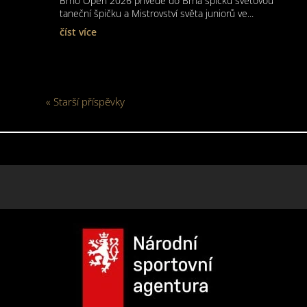
Brno Open 2026 přivede do Brna špičku světovou
taneční špičku a Mistrovství světa juniorů ve...
číst více
« Starší příspěvky