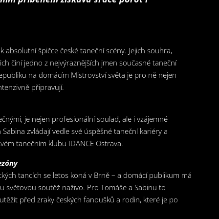
k absolutní špičce české taneční scény. Jejich souhra,
ich činí jedno z nejvýraznějších jmen současné taneční
publiku na domácím Mistrovství světa je pro ně nejen
ntenzivně připravují.
ečnými, je nejen profesionální soulad, ale i vzájemné
abina zvládají vedle své úspěšné taneční kariéry a
 svém tanečním klubu IDANCE Ostrava.
ezóny
ckých tancích se letos koná v Brně – a domácí publikum má
vou světovou soutěž naživo. Pro Tomáše a Sabinu to
žit před zraky českých fanoušků a rodin, které je po