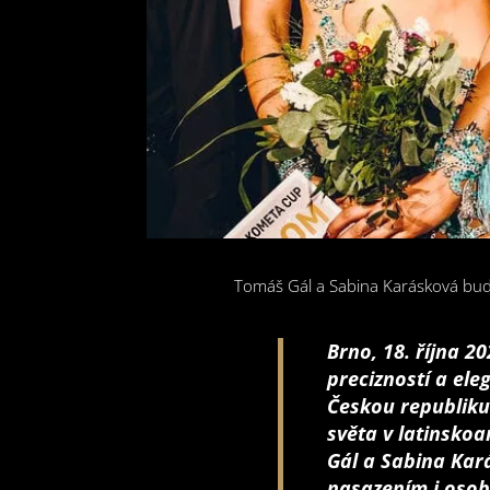
Tomáš Gál a Sabina Karásková budo
Brno, 18. října 2
precizností a ele
Českou republiku
světa v latinsko
Gál a Sabina Kará
nasazením i osob