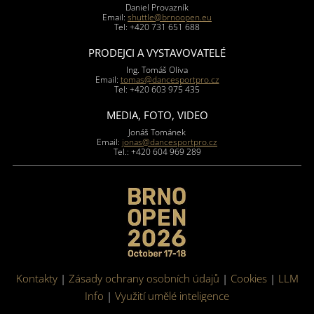
Daniel Provazník
Email:
shuttle@brnoopen.eu
Tel: +420 731 651 688
PRODEJCI A VYSTAVOVATELÉ
Ing. Tomáš Oliva
Email:
tomas@dancesportpro.cz
Tel: +420 603 975 435
MEDIA, FOTO, VIDEO
Jonáš Tománek
Email:
jonas@dancesportpro.cz
Tel.: +420 604 969 289
Kontakty
|
Zásady ochrany osobních údajů
|
Cookies
|
LLM
Info
|
Využití umělé inteligence