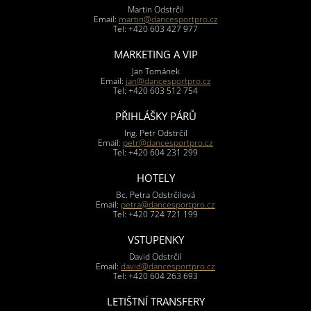
Martin Odstrčil
Email:
martin@dancesportpro.cz
Tel: +420 603 427 977
MARKETING A VIP
Jan Tománek
Email:
jan@dancesportpro.cz
Tel: +420 603 512 754
PŘIHLÁŠKY PÁRŮ
Ing. Petr Odstrčil
Email:
petr@dancesportpro.cz
Tel: +420 604 231 299
HOTELY
Bc. Petra Odstrčilová
Email:
petra@dancesportpro.cz
Tel: +420 724 721 199
VSTUPENKY
David Odstrčil
Email:
david@dancesportpro.cz
Tel: +420 604 263 693
LETIŠTNÍ TRANSFERY