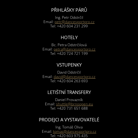
PŘIHLÁŠKY PÁRŮ
Ing. Petr Odstrčil
Email:
petr@dancesportpro.cz
Tel: +420 604 231 299
HOTELY
Bc. Petra Odstrčilová
Email:
petra@dancesportpro.cz
Tel: +420 724 721 199
VSTUPENKY
David Odstrčil
Email:
david@dancesportpro.cz
Tel: +420 604 263 693
LETIŠTNÍ TRANSFERY
Daniel Provazník
Email:
shuttle@brnoopen.eu
Tel: +420 731 651 688
PRODEJCI A VYSTAVOVATELÉ
Ing. Tomáš Oliva
Email:
tomas@dancesportpro.cz
Tel: +420 603 975 435