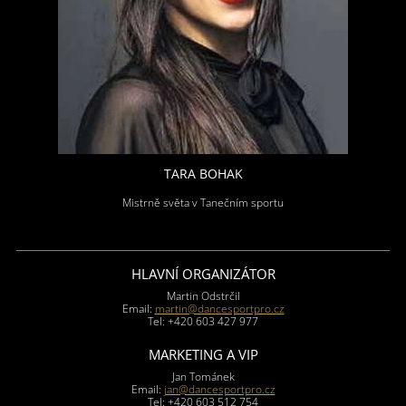
TARA BOHAK
Mistrně světa v Tanečním sportu
HLAVNÍ ORGANIZÁTOR
Martin Odstrčil
Email:
martin@dancesportpro.cz
Tel: +420 603 427 977
MARKETING A VIP
Jan Tománek
Email:
jan@dancesportpro.cz
Tel: +420 603 512 754