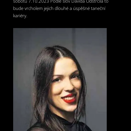
sobotu 7.10.2023 Podle slov Davida Odstrčila to
bude vrcholem jejich dlouhé a úspěšné taneční
kariéry.