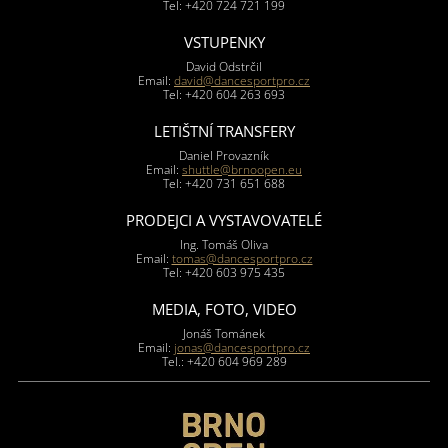
Tel: +420 724 721 199
VSTUPENKY
David Odstrčil
Email:
david@dancesportpro.cz
Tel: +420 604 263 693
LETIŠTNÍ TRANSFERY
Daniel Provazník
Email:
shuttle@brnoopen.eu
Tel: +420 731 651 688
PRODEJCI A VYSTAVOVATELÉ
Ing. Tomáš Oliva
Email:
tomas@dancesportpro.cz
Tel: +420 603 975 435
MEDIA, FOTO, VIDEO
Jonáš Tománek
Email:
jonas@dancesportpro.cz
Tel.: +420 604 969 289