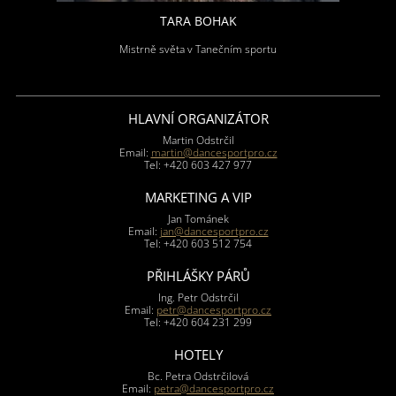
TARA BOHAK
Mistrně světa v Tanečním sportu
HLAVNÍ ORGANIZÁTOR
Martin Odstrčil
Email:
martin@dancesportpro.cz
Tel: +420 603 427 977
MARKETING A VIP
Jan Tománek
Email:
jan@dancesportpro.cz
Tel: +420 603 512 754
PŘIHLÁŠKY PÁRŮ
Ing. Petr Odstrčil
Email:
petr@dancesportpro.cz
Tel: +420 604 231 299
HOTELY
Bc. Petra Odstrčilová
Email:
petra@dancesportpro.cz