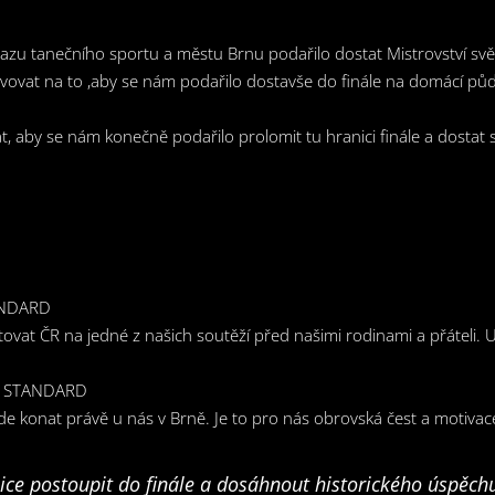
azu tanečního sportu a městu Brnu podařilo dostat Mistrovství svě
vovat na to ,aby se nám podařilo dostavše do finále na domácí půdě 
at, aby se nám konečně podařilo prolomit tu hranici finále a dostat
ANDARD
ntovat ČR na jedné z našich soutěží před našimi rodinami a přáteli.
E STANDARD
de konat právě u nás v Brně. Je to pro nás obrovská čest a motivac
ice postoupit do finále a dosáhnout historického úspěc