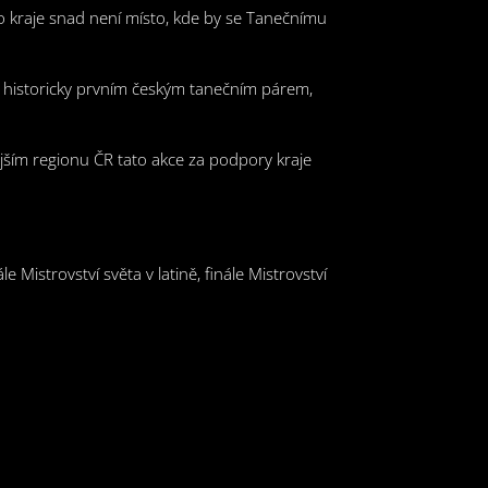
ho kraje snad není místo, kde by se Tanečnímu
 i historicky prvním českým tanečním párem,
ějším regionu ČR tato akce za podpory kraje
istrovství světa v latině, finále Mistrovství