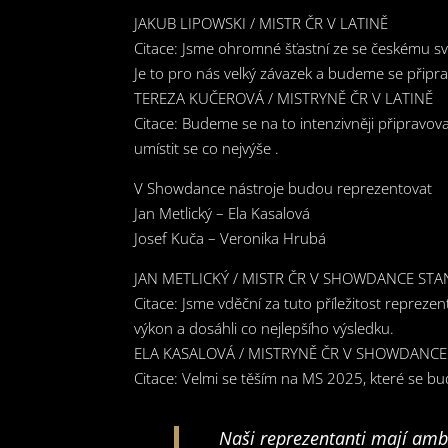
JAKUB LIPOWSKI / MISTR ČR V LATINĚ
Citace: Jsme ohromné šťastní ze se českému sv
Je to pro nás velký závazek a budeme se připra
TEREZA KUČEROVÁ / MISTRYNĚ ČR V LATINĚ
Citace: Budeme se na to intenzivněji připravov
umístit se co nejvýše .
V Showdance nástroje budou reprezentovat
Jan Metlický – Ela Kasalová
Josef Kuča – Veronika Hrubá
JAN METLICKÝ / MISTR ČR V SHOWDANCE ST
Citace: Jsme vděční za tuto příležitost repreze
výkon a dosáhli co nejlepšího výsledku.
ELA KASALOVÁ / MISTRYNĚ ČR V SHOWDANC
Citace: Velmi se těším na MS 2025, které se bu
Naši reprezentanti mají amb