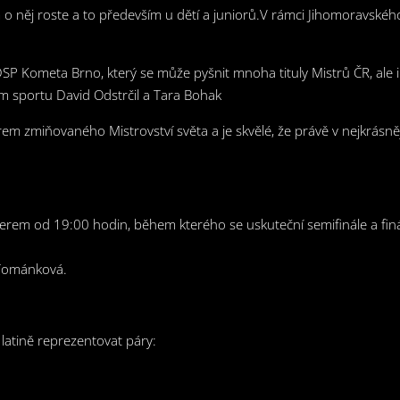
 o něj roste a to především u dětí a juniorů.V rámci Jihomoravské
DSP Kometa Brno, který se může pyšnit mnoha tituly Mistrů ČR, ale
ním sportu David Odstrčil a Tara Bohak
rem zmiňovaného Mistrovství světa a je skvělé, že právě v nejkrásn
em od 19:00 hodin, během kterého se uskuteční semifinále a finále M
 Tománková.
latině reprezentovat páry: