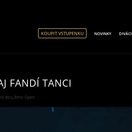
KOUPIT VSTUPENKU
NOVINKY
DIVÁCI
J FANDÍ TANCI
zed @cs
,
Brno Open