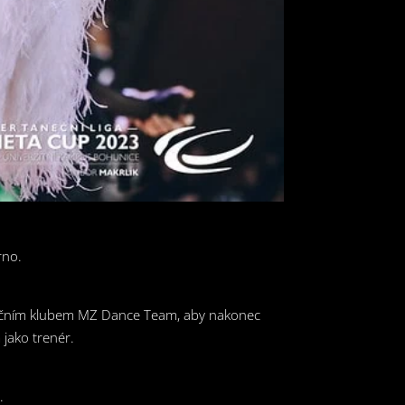
rno.
nečním klubem MZ Dance Team, aby nakonec
 jako trenér.
.