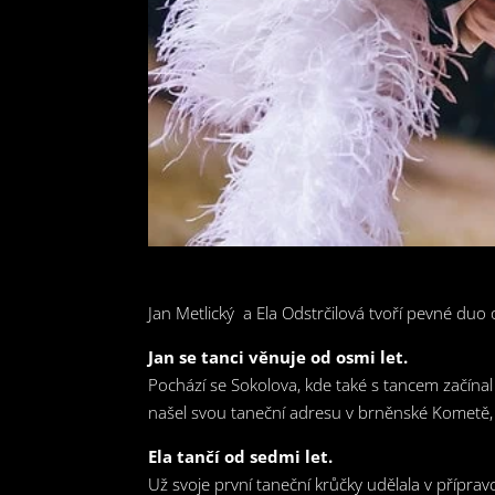
Jan Metlický a Ela Odstrčilová tvoří pevné duo
Jan se tanci věnuje od osmi let.
Pochází se Sokolova, kde také s tancem začí
našel svou taneční adresu v brněnské Kometě, 
Ela tančí od sedmi let.
Už svoje první taneční krůčky udělala v přípr