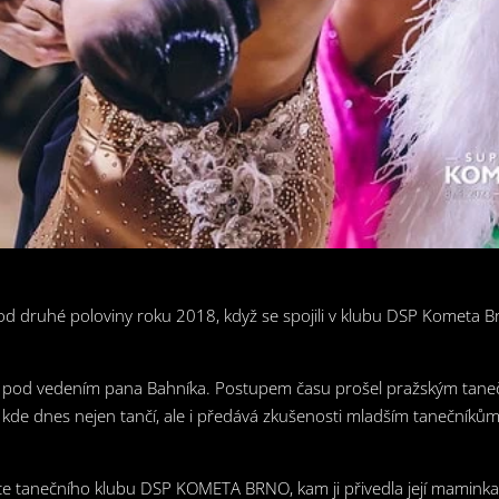
 od druhé poloviny roku 2018, když se spojili v klubu DSP Kometa B
nal pod vedením pana Bahníka. Postupem času prošel pražským ta
kde dnes nejen tančí, ale i předává zkušenosti mladším tanečníkům
avce tanečního klubu DSP KOMETA BRNO, kam ji přivedla její maminka