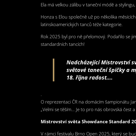
Ela má velkou zálibu v taneční módě a stylingu
Honza s Elou společně už po několika měsících z
latinskoamerických tanců téže kategorie.
Rok 2025 byl pro ně přelomový. Podařilo se jim 
standardních tancích!
Nadcházející Mistrovství s
světové taneční špičky a 
18. října radost….
.
O reprezentaci ČR na domácím šampionátu Jan ří
„Velmi se těším… Je to pro nás obrovská čest a
Mistrovství světa Showdance Standard 20
V rámci festivalu Brno Open 2025, který se bu