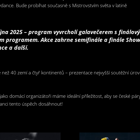
wdance. Bude probíhat současně s Mistrovstvím světa v latině
října 2025 – program vyvrcholí galavečerem s finálo
 programem. Akce zahrne semifinále a finále Show
ce a další.
ce než 40 zemí a čtyř kontinentů – prezentace nejvyšší soutěžní úr
 jako domácí organizátoři máme ideální příležitost, aby se české pár
 šanci tento úspěch dosáhnout!