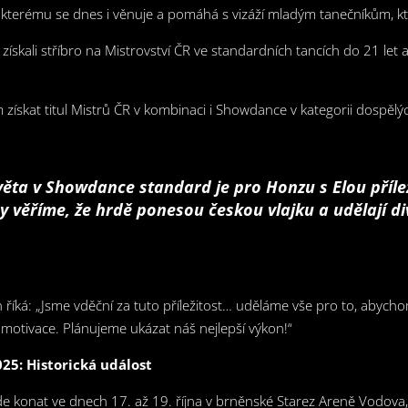
, kterému se dnes i věnuje a pomáhá s vizáží mladým tanečníkům, kte
ískali stříbro na Mistrovství ČR ve standardních tancích do 21 let 
získat titul Mistrů ČR v kombinaci i Showdance v kategorii dospělých
věta v Showdance standard je pro Honzu s Elou příle
my věříme, že hrdě ponesou českou vlajku a udělají 
ká: „Jsme vděční za tuto příležitost… uděláme vše pro to, abychom 
 motivace. Plánujeme ukázat náš nejlepší výkon!“
25: Historická událost
de konat ve dnech 17. až 19. října v brněnské Starez Areně Vodova,