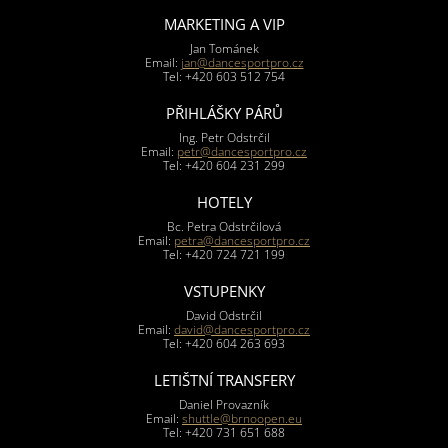
MARKETING A VIP
Jan Tománek
Email:
jan@dancesportpro.cz
Tel: +420 603 512 754
PŘIHLÁŠKY PÁRŮ
Ing. Petr Odstrčil
Email:
petr@dancesportpro.cz
Tel: +420 604 231 299
HOTELY
Bc. Petra Odstrčilová
Email:
petra@dancesportpro.cz
Tel: +420 724 721 199
VSTUPENKY
David Odstrčil
Email:
david@dancesportpro.cz
Tel: +420 604 263 693
LETIŠTNÍ TRANSFERY
Daniel Provazník
Email:
shuttle@brnoopen.eu
Tel: +420 731 651 688