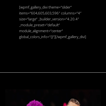
[wpmf_gallery_divi theme=“slider“
items=“604,605,603,596″ columns=“4″
size=“large“ _builder_version=“4.20.4″
_module_preset=“default“
module_alignment=“center“
global_colors_info=“{}“][/wpmf_gallery_divi]