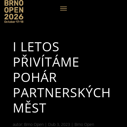
I LETOS
PŘIVÍTÁME
POHÁR
PARTNERSKÝCH
MĚST
autor:
Brno Open
|
Dub 3, 2023
|
Brno Open