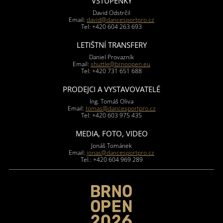
VSTUPENKY
David Odstrčil
Email:
david@dancesportpro.cz
Tel: +420 604 263 693
LETIŠTNÍ TRANSFERY
Daniel Provazník
Email:
shuttle@brnoopen.eu
Tel: +420 731 651 688
PRODEJCI A VYSTAVOVATELÉ
Ing. Tomáš Oliva
Email:
tomas@dancesportpro.cz
Tel: +420 603 975 435
MEDIA, FOTO, VIDEO
Jonáš Tománek
Email:
jonas@dancesportpro.cz
Tel.: +420 604 969 289