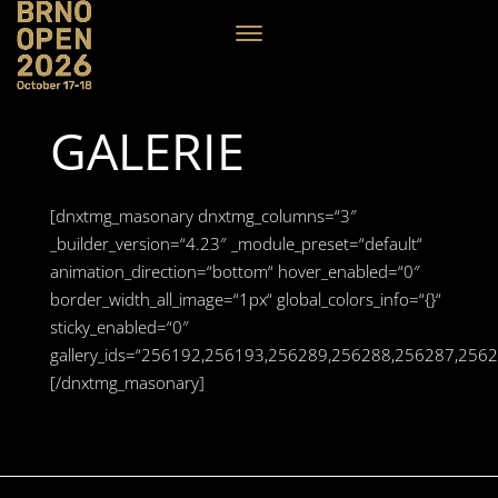
GALERIE
[dnxtmg_masonary dnxtmg_columns=“3″
_builder_version=“4.23″ _module_preset=“default“
animation_direction=“bottom“ hover_enabled=“0″
border_width_all_image=“1px“ global_colors_info=“{}“
sticky_enabled=“0″
gallery_ids=“256192,256193,256289,256288,256287,2
[/dnxtmg_masonary]