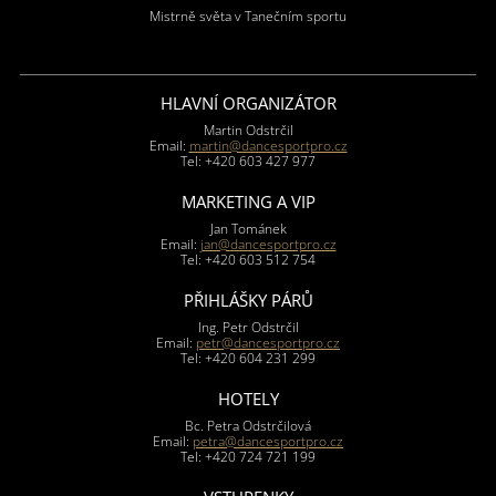
Mistrně světa v Tanečním sportu
HLAVNÍ ORGANIZÁTOR
Martin Odstrčil
Email:
martin@dancesportpro.cz
Tel: +420 603 427 977
MARKETING A VIP
Jan Tománek
Email:
jan@dancesportpro.cz
Tel: +420 603 512 754
PŘIHLÁŠKY PÁRŮ
Ing. Petr Odstrčil
Email:
petr@dancesportpro.cz
Tel: +420 604 231 299
HOTELY
Bc. Petra Odstrčilová
Email:
petra@dancesportpro.cz
Tel: +420 724 721 199