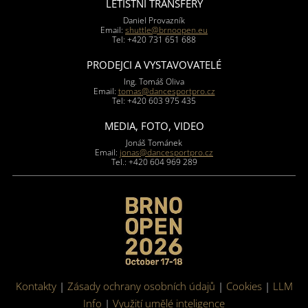
LETIŠTNÍ TRANSFERY
Daniel Provazník
Email:
shuttle@brnoopen.eu
Tel: +420 731 651 688
PRODEJCI A VYSTAVOVATELÉ
Ing. Tomáš Oliva
Email:
tomas@dancesportpro.cz
Tel: +420 603 975 435
MEDIA, FOTO, VIDEO
Jonáš Tománek
Email:
jonas@dancesportpro.cz
Tel.: +420 604 969 289
Kontakty
|
Zásady ochrany osobních údajů
|
Cookies
|
LLM
Info
|
Využití umělé inteligence