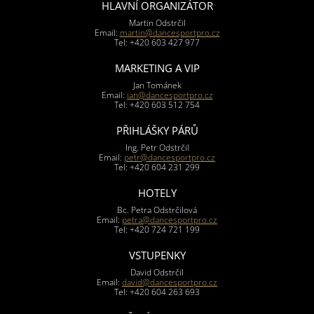
HLAVNÍ ORGANIZÁTOR
Martin Odstrčil
Email:
martin@dancesportpro.cz
Tel: +420 603 427 977
MARKETING A VIP
Jan Tománek
Email:
jan@dancesportpro.cz
Tel: +420 603 512 754
PŘIHLÁŠKY PÁRŮ
Ing. Petr Odstrčil
Email:
petr@dancesportpro.cz
Tel: +420 604 231 299
HOTELY
Bc. Petra Odstrčilová
Email:
petra@dancesportpro.cz
Tel: +420 724 721 199
VSTUPENKY
David Odstrčil
Email:
david@dancesportpro.cz
Tel: +420 604 263 693