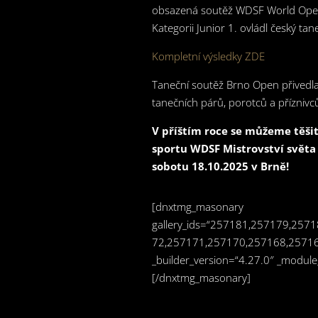
obsazená soutěž WDSF World Ope
Kategorii Junior 1. ovládl český ta
Kompletní výsledky ZDE
Taneční soutěž Brno Open přivedl
tanečních párů, porotců a příznivců
V příštím roce se můžeme těšit
sportu WDSF Mistrovství světa
sobotu 18.10.2025 v Brně!
[dnxtmg_masonary
gallery_ids=“257181,257179,25
72,257171,257170,257168,2571
_builder_version=“4.27.0″ _module_
[/dnxtmg_masonary]