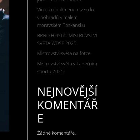
Vína s rodokmenem v srdci
vinohradů v malém
moravském Toskánsku
BRNO HOSTilo MISTROVSTVÍ
SVĚTA WDSF 2025
Mistrovství světa na fotce
Mistrovství světa v Tanečním
sportu 2025
NEJNOVĚJŠÍ
KOMENTÁŘ
E
Žádné komentáře.