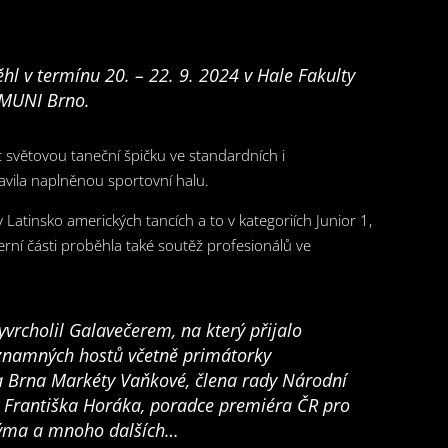
ěhl v termínu 20. – 22. 9. 2024 v Hale Fakulty
 MUNI Brno.
t světovou taneční špičku ve standardních i
bavila naplněnou sportovní halu.
Latinsko amerických tancích a to v kategoriích Junior 1,
erní části proběhla také soutěž profesionálů ve
vrcholil Galavečerem, na který přijalo
namných hostů včetně primátorky
a Brna Markéty Vaňkové, člena rady Národní
y Františka Horáka, poradce premiéra ČR pro
odýma a mnoho dalších…