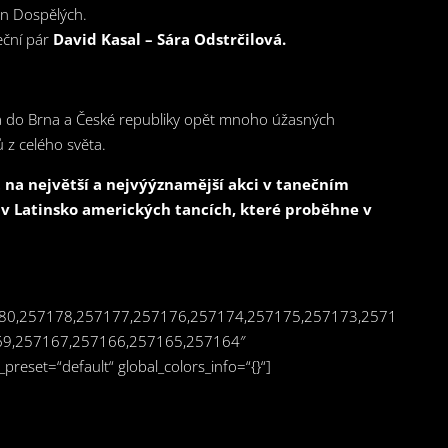
n Dospělých.
neční pár
David Kasal – Sára Odstrčilová.
a do Brna a České republiky opět mnoho úžasných
 z celého světa.
 na největší a nejvýýznamější akci v tanečním
 v Latinsko amerických tancích, které proběhne v
7180,257178,257177,257176,257174,257175,257173,2571
69,257167,257166,257165,257164″
preset=“default“ global_colors_info=“{}“]