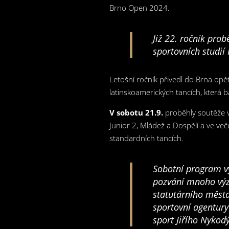
Brno Open 2024.
Již 22. ročník prob
sportovních studií
Letošní ročník přivedl do Brna opě
latinskoamerických tancích, která 
V sobotu 21.9.
proběhly soutěže v 
Junior 2, Mládež a Dospělí a ve več
standardních tancích.
Sobotní program vy
pozvání mnoho výz
statutárního měst
sportovní agentur
sport Jiřího Nyk