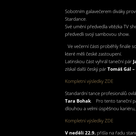
Sobotním galavečerem diváky pro
Stardance.
Své umění předvedla vítězka TV s
předvedli svojí sambovou show.
Ve večerní části proběhly finále
které měli české zastoupení.
Latinskou část vyhrál taneční pár
J
získal další český pár
Tomáš Gál –
Kompletní výsledky ZDE
Standardní tance profesionálů ovlá
Tara Bohak
. Pro tento taneční pá
dlouhou a velmi úspěšnou kariéru, k
Kompletní výsledky ZDE
V neděli 22.9.
přišla na řadu stand