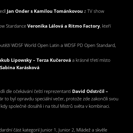
vedl
Jan Onder s Kamilou Tománkovou
z TV show
how Stardance
Veronika Lálová a Ritmo Factory
, kteří
 soutěží WDSF World Open Latin a WDSF PD Open Standard,
akub Lipowsky – Terza Kučerová
a krásné třetí místo
 Sabina Karásková
dli dle očekávání čeští reprezentanti
David Odstrčil –
r to byl opravdu speciální večer, protože zde zakončili svou
dy společně dosáhli i na titul Mistrů světa v kombinaci.
ardní část kategorií Junior 1, Junior 2, Mládež a skvěle