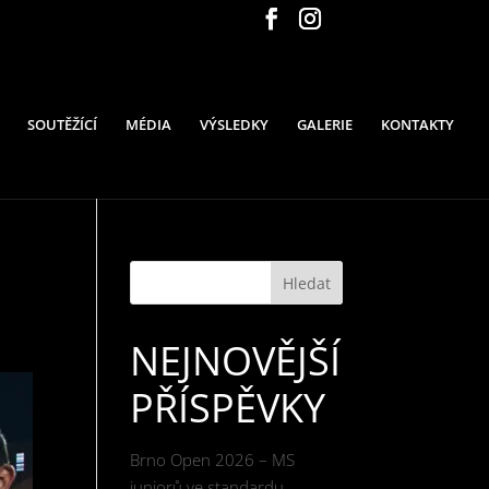
SOUTĚŽÍCÍ
MÉDIA
VÝSLEDKY
GALERIE
KONTAKTY
Hledat
NEJNOVĚJŠÍ
PŘÍSPĚVKY
Brno Open 2026 – MS
juniorů ve standardu