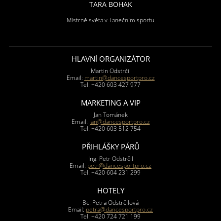
TARA BOHAK
Mistrně světa v Tanečním sportu
HLAVNÍ ORGANIZÁTOR
Martin Odstrčil
Email:
martin@dancesportpro.cz
Tel: +420 603 427 977
MARKETING A VIP
Jan Tománek
Email:
jan@dancesportpro.cz
Tel: +420 603 512 754
PŘIHLÁŠKY PÁRŮ
Ing. Petr Odstrčil
Email:
petr@dancesportpro.cz
Tel: +420 604 231 299
HOTELY
Bc. Petra Odstrčilová
Email:
petra@dancesportpro.cz
Tel: +420 724 721 199