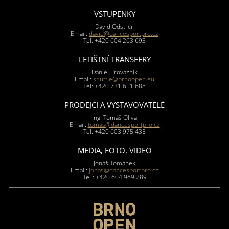
VSTUPENKY
David Odstrčil
Email:
david@dancesportpro.cz
Tel: +420 604 263 693
LETIŠTNÍ TRANSFERY
Daniel Provazník
Email:
shuttle@brnoopen.eu
Tel: +420 731 651 688
PRODEJCI A VYSTAVOVATELÉ
Ing. Tomáš Oliva
Email:
tomas@dancesportpro.cz
Tel: +420 603 975 435
MEDIA, FOTO, VIDEO
Jonáš Tománek
Email:
jonas@dancesportpro.cz
Tel.: +420 604 969 289