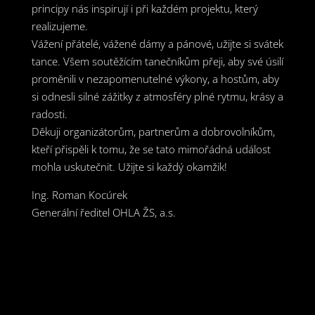
principy nás inspirují i při každém projektu, který
realizujeme.
Vážení přátelé, vážené dámy a pánové, užijte si svátek
tance. Všem soutěžícím tanečníkům přeji, aby své úsilí
proměnili v nezapomenutelné výkony, a hostům, aby
si odnesli silné zážitky z atmosféry plné rytmu, krásy a
radosti.
Děkuji organizátorům, partnerům a dobrovolníkům,
kteří přispěli k tomu, že se tato mimořádná událost
mohla uskutečnit. Užijte si každý okamžik!
Ing. Roman Kocúrek
Generální ředitel OHLA ŽS, a.s.