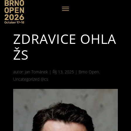
ZDRAVICE OHLA
ŽS
autor:
Jan Tománek
|
Říj 13, 2025
|
Brno Open
,
Uncategorized @cs