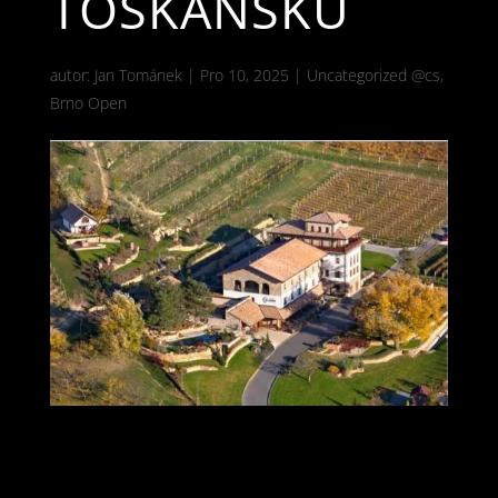
TOSKÁNSKU
autor:
Jan Tománek
|
Pro 10, 2025
|
Uncategorized @cs
,
Brno Open