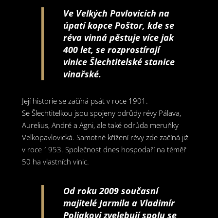
Ve Velkých Pavlovicích na
úpatí kopce Poštor, kde se
réva vinná pěstuje více jak
400 let, se rozprostírají
vinice Šlechtitelské stanice
vinařské.
Její historie se začíná psát v roce 1901.
Se Šlechtitelkou jsou spojeny odrůdy révy Pálava,
Aurelius, André a Agni, ale také odrůda meruňky
Velkopavlovická. Samotné křížení révy zde začíná již
v roce 1953. Společnost dnes hospodaří na téměř
50 ha vlastních vinic.
Od roku 2009 současní
majitelé Jarmila a Vladimír
Poliakovi zvelebují spolu se