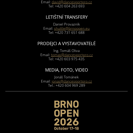
Email:
david@dancesportpro.cz
Tel: +420 604 263 693
LETIŠTNÍ TRANSFERY
Daniel Provazník
Email:
shuttle@brnoopen.eu
Tel: +420 731 651 688
PRODEJCI A VYSTAVOVATELÉ
Ing. Tomáš Oliva
Email:
tomas@dancesportpro.cz
Tel: +420 603 975 435
MEDIA, FOTO, VIDEO
Jonáš Tománek
Email:
jonas@dancesportpro.cz
Tel.: +420 604 969 289