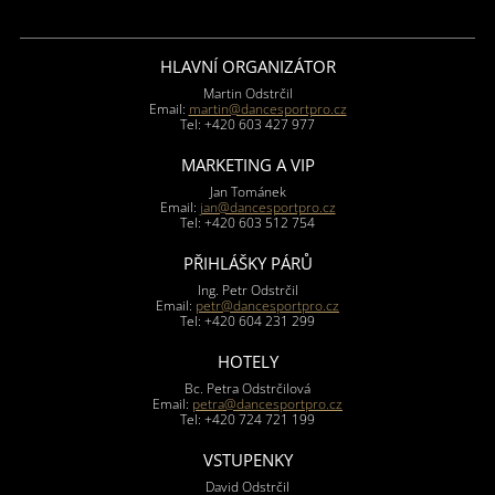
HLAVNÍ ORGANIZÁTOR
Martin Odstrčil
Email:
martin@dancesportpro.cz
Tel: +420 603 427 977
MARKETING A VIP
Jan Tománek
Email:
jan@dancesportpro.cz
Tel: +420 603 512 754
PŘIHLÁŠKY PÁRŮ
Ing. Petr Odstrčil
Email:
petr@dancesportpro.cz
Tel: +420 604 231 299
HOTELY
Bc. Petra Odstrčilová
Email:
petra@dancesportpro.cz
Tel: +420 724 721 199
VSTUPENKY
David Odstrčil