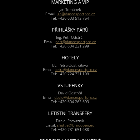
MARKETING A VIP
Jan Tománek
Email:
jan@dancesportpro.cz
Tel: +420 603 512 754
PŘIHLÁŠKY PÁRŮ
Ing. Petr Odstrčil
Email:
petr@dancesportpro.cz
Tel: +420 604 231 299
HOTELY
Bc. Petra Odstrčilová
Email:
petra@dancesportpro.cz
Tel: +420 724 721 199
VSTUPENKY
David Odstrčil
Email:
david@dancesportpro.cz
Tel: +420 604 263 693
LETIŠTNÍ TRANSFERY
Daniel Provazník
Email:
shuttle@brnoopen.eu
Tel: +420 731 651 688