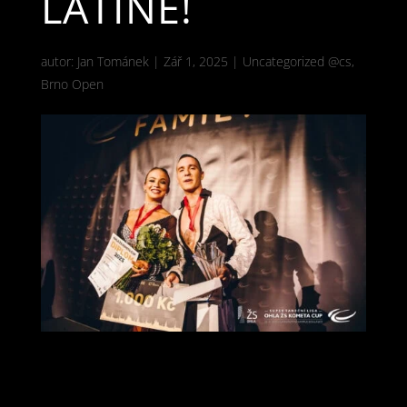
LATINĚ!
autor:
Jan Tománek
|
Zář 1, 2025
|
Uncategorized @cs
,
Brno Open