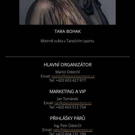
TARA BOHAK
Mistrně světa v Tanečním sportu
HLAVNÍ ORGANIZÁTOR
Martin Odstrčil
Email:
martin@dancesportpro.cz
Tel: +420 603 427 977
MARKETING A VIP
Jan Tománek
Email:
jan@dancesportpro.cz
Tel: +420 603 512 754
PŘIHLÁŠKY PÁRŮ
Ing. Petr Odstrčil
Email:
petr@dancesportpro.cz
Tel: +420 604 231 299