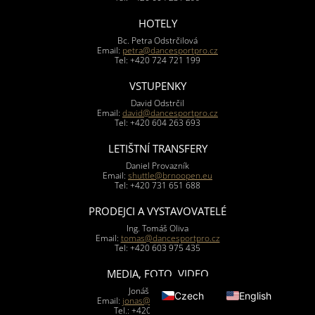
HOTELY
Bc. Petra Odstrčilová
Email:
petra@dancesportpro.cz
Tel: +420 724 721 199
VSTUPENKY
David Odstrčil
Email:
david@dancesportpro.cz
Tel: +420 604 263 693
LETIŠTNÍ TRANSFERY
Daniel Provazník
Email:
shuttle@brnoopen.eu
Tel: +420 731 651 688
PRODEJCI A VYSTAVOVATELÉ
Ing. Tomáš Oliva
Email:
tomas@dancesportpro.cz
Tel: +420 603 975 435
MEDIA, FOTO, VIDEO
Jonáš Tománek
Czech
English
Email:
jonas@dancesportpro.cz
Tel.: +420 604 969 289